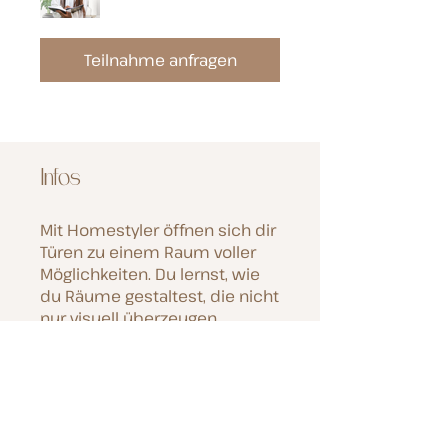
Teilnahme anfragen
Infos
Mit Homestyler öffnen sich dir
Türen zu einem Raum voller
Möglichkeiten. Du lernst, wie
du Räume gestaltest, die nicht
nur visuell überzeugen,
sondern auch funktional und
lebensnah sind. Durch die
Verwendung dieser
führenden Designsoftware
wirst du in der Lage sein,