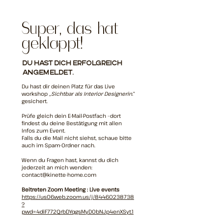
Super, das hat
geklappt!
Du hast dich erfolgreich
angemeldet.
Du hast dir deinen Platz für das Live
workshop
„Sichtbar als Interior Designerin.
“
gesichert.
Prüfe gleich dein E-Mail-Postfach –dort
findest du deine Bestätigung mit allen
Infos zum Event.
Falls du die Mail nicht siehst, schaue bitte
auch im Spam-Ordner nach.
Wenn du Fragen hast, kannst du dich
jederzeit an mich wenden:
contact@kinette-home.com
Beitreten Zoom Meeting : Live events
https://us06web.zoom.us/j/84460238738
?
pwd=4diF772QrbDYqgsMyD0bNJp4enXSyt.1